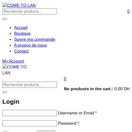
0
Accueil
Boutique
Suivre ma commande
A propos de nous
Contact
My Account
0
No products in the cart.:
0,00
DH
Login
Username or Email
*
Password
*