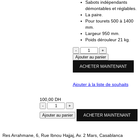
Sabots indépendants
démontables et réglables.
La paire.
Pour tourets 500 à 1400
mm.
Largeur 950 mm.
Poids dérouleur 21 kg.
quantité
de
Ajouter au panier
Sabot
ACHETER MAINTENANT
Indépendants
Charge
1.5
Ajouter à la liste de souhaits
T
et
100,00
DH
2,5
quantité
T
de
Ajouter au panier
ACHETER MAINTENANT
Sabot
Indépendants
Charge
Res Arrahmane, 6, Rue Ibnou Hajjaj, Av. 2 Mars, Casablanca
1.5