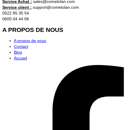
Service Achat :
sales@cometolan.com
T
Service client :
support@cometolan.com
et
0522 85 35 54
2,5
0600 04 44 06
T
A PROPOS DE NOUS
A propos de nous
Contact
Blog
Accueil