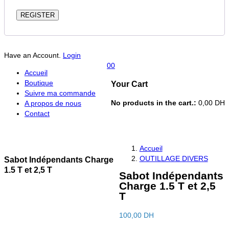
REGISTER
Have an Account.
Login
0
0
Accueil
Boutique
Your Cart
Suivre ma commande
No products in the cart.:
0,00
DH
A propos de nous
Contact
Accueil
OUTILLAGE DIVERS
Sabot Indépendants Charge
1.5 T et 2,5 T
Navigation
Sabot Indépendants
de
Charge 1.5 T et 2,5
l’article
T
100,00
DH